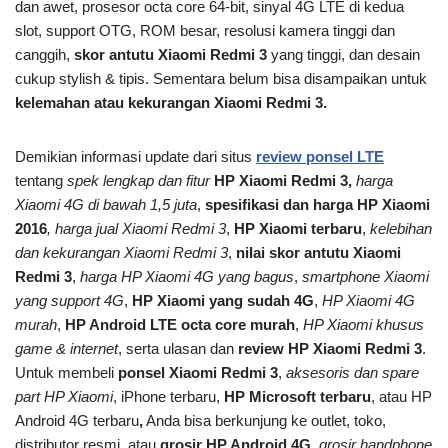
dan awet, prosesor octa core 64-bit, sinyal 4G LTE di kedua
slot, support OTG, ROM besar, resolusi kamera tinggi dan
canggih,
skor antutu Xiaomi Redmi 3
yang tinggi, dan desain
cukup stylish & tipis. Sementara belum bisa disampaikan untuk
kelemahan atau kekurangan Xiaomi Redmi 3.
Demikian informasi update dari situs
review ponsel LTE
tentang
spek lengkap dan fitur
HP Xiaomi Redmi 3,
harga
Xiaomi 4G di bawah 1,5 juta
,
spesifikasi dan
harga HP Xiaomi
2016
, harga jual Xiaomi Redmi 3
,
HP Xiaomi terbaru
,
kelebihan
dan kekurangan Xiaomi Redmi 3
,
nilai skor antutu Xiaomi
Redmi 3
,
harga HP Xiaomi 4G yang bagus
,
smartphone Xiaomi
yang support 4G
,
HP Xiaomi yang sudah 4G
,
HP Xiaomi 4G
murah
,
HP Android LTE octa core murah
,
HP Xiaomi khusus
game & internet
, serta ulasan dan
review HP Xiaomi Redmi 3
.
Untuk membeli
ponsel Xiaomi Redmi 3
,
aksesoris dan spare
part HP Xiaomi
, iPhone terbaru,
HP Microsoft terbaru
, atau HP
Android 4G terbaru
,
Anda bisa berkunjung ke outlet, toko,
distributor resmi, atau
grosir HP Android 4G,
grosir handphone