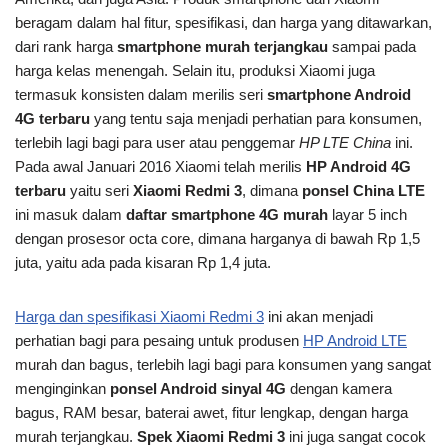
beragam dalam hal fitur, spesifikasi, dan harga yang ditawarkan,
dari rank harga
smartphone murah terjangkau
sampai pada
harga kelas menengah. Selain itu, produksi Xiaomi juga
termasuk konsisten dalam merilis seri
smartphone Android
4G terbaru
yang tentu saja menjadi perhatian para konsumen,
terlebih lagi bagi para user atau penggemar
HP LTE China
ini.
Pada awal Januari 2016 Xiaomi telah merilis
HP Android 4G
terbaru
yaitu seri
Xiaomi Redmi 3
, dimana
ponsel China LTE
ini masuk dalam
daftar smartphone 4G murah
layar 5 inch
dengan prosesor octa core, dimana harganya di bawah Rp 1,5
juta, yaitu ada pada kisaran Rp 1,4 juta.
Harga dan spesifikasi Xiaomi Redmi 3
ini akan menjadi
perhatian bagi para pesaing untuk produsen
HP Android LTE
murah dan bagus, terlebih lagi bagi para konsumen yang sangat
menginginkan
ponsel Android sinyal 4G
dengan kamera
bagus, RAM besar, baterai awet, fitur lengkap, dengan harga
murah terjangkau.
Spek Xiaomi Redmi 3
ini juga sangat cocok