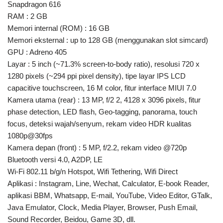
Snapdragon 616
RAM : 2 GB
Memori internal (ROM) : 16 GB
Memori eksternal : up to 128 GB (menggunakan slot simcard)
GPU : Adreno 405
Layar : 5 inch (~71.3% screen-to-body ratio), resolusi 720 x
1280 pixels (~294 ppi pixel density), tipe layar IPS LCD
capacitive touchscreen, 16 M color, fitur interface MIUI 7.0
Kamera utama (rear) : 13 MP, f/2 2, 4128 x 3096 pixels, fitur
phase detection, LED flash, Geo-tagging, panorama, touch
focus, deteksi wajah/senyum, rekam video HDR kualitas
1080p@30fps
Kamera depan (front) : 5 MP, f/2.2, rekam video @720p
Bluetooth versi 4.0, A2DP, LE
Wi-Fi 802.11 b/g/n Hotspot, Wifi Tethering, Wifi Direct
Aplikasi : Instagram, Line, Wechat, Calculator, E-book Reader,
aplikasi BBM, Whatsapp, E-mail, YouTube, Video Editor, GTalk,
Java Emulator, Clock, Media Player, Browser, Push Email,
Sound Recorder, Beidou, Game 3D, dll.