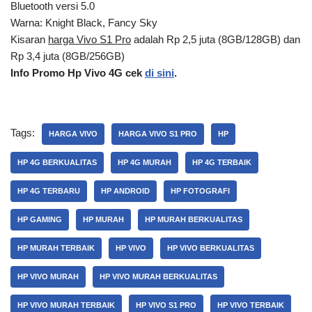
Bluetooth versi 5.0
Warna: Knight Black, Fancy Sky
Kisaran
harga Vivo S1 Pro
adalah Rp 2,5 juta (8GB/128GB) dan
Rp 3,4 juta (8GB/256GB)
Info Promo Hp Vivo 4G cek
di sini
.
Tags:
HARGA VIVO
HARGA VIVO S1 PRO
HP
HP 4G BERKUALITAS
HP 4G MURAH
HP 4G TERBAIK
HP 4G TERBARU
HP ANDROID
HP FOTOGRAFI
HP GAMING
HP MURAH
HP MURAH BERKUALITAS
HP MURAH TERBAIK
HP VIVO
HP VIVO BERKUALITAS
HP VIVO MURAH
HP VIVO MURAH BERKUALITAS
HP VIVO MURAH TERBAIK
HP VIVO S1 PRO
HP VIVO TERBAIK