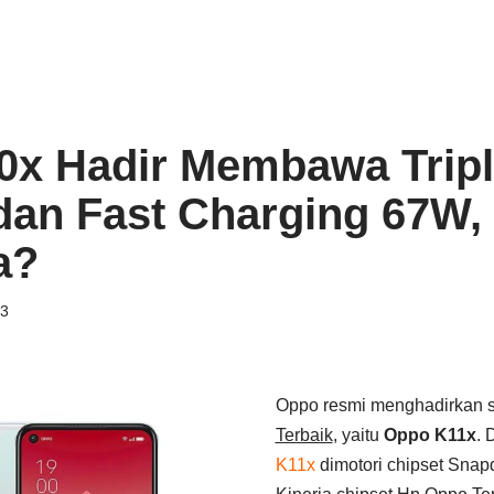
0x Hadir Membawa Trip
an Fast Charging 67W,
a?
23
Oppo resmi menghadirkan s
Terbaik
, yaitu
Oppo K11x
. 
K11x
dimotori chipset Snap