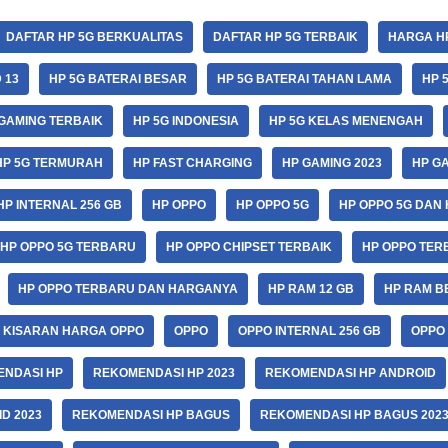
DAFTAR HP 5G BERKUALITAS
DAFTAR HP 5G TERBAIK
HARGA H
 13
HP 5G BATERAI BESAR
HP 5G BATERAI TAHAN LAMA
HP 
 GAMING TERBAIK
HP 5G INDONESIA
HP 5G KELAS MENENGAH
HP 5G TERMURAH
HP FAST CHARGING
HP GAMING 2023
HP G
HP INTERNAL 256 GB
HP OPPO
HP OPPO 5G
HP OPPO 5G DAN
HP OPPO 5G TERBARU
HP OPPO CHIPSET TERBAIK
HP OPPO TERB
HP OPPO TERBARU DAN HARGANYA
HP RAM 12 GB
HP RAM B
KISARAN HARGA OPPO
OPPO
OPPO INTERNAL 256 GB
OPPO 
NDASI HP
REKOMENDASI HP 2023
REKOMENDASI HP ANDROID
D 2023
REKOMENDASI HP BAGUS
REKOMENDASI HP BAGUS 202