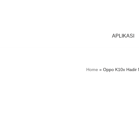
Skip
to
content
APLIKASI
Home
»
Oppo K10x Hadir 