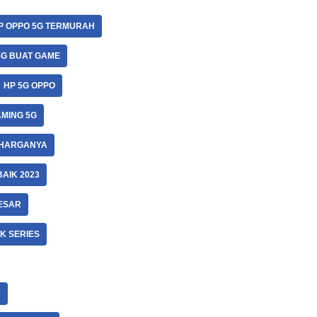
P OPPO 5G TERMURAH
5G BUAT GAME
HP 5G OPPO
AMING 5G
 HARGANYA
AIK 2023
ESAR
K SERIES
3