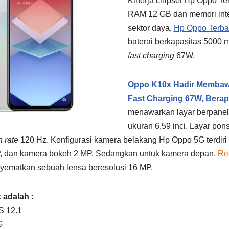
Kinerja chipset Hp Oppo T
RAM 12 GB dan memori inte
sektor daya,
Hp Oppo Terba
baterai berkapasitas 5000 m
fast charging
67W.
Oppo K10x Hadir Membawa
Fast Charging 67W, Bera
menawarkan layar berpane
ukuran 6,59 inci. Layar pons
h rate
120 Hz. Konfigurasi kamera belakang Hp Oppo 5G terdiri
, dan kamera bokeh 2 MP. Sedangkan untuk kamera depan,
Re
ematkan sebuah lensa beresolusi 16 MP.
 adalah :
S 12.1
G