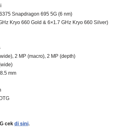
i
6375 Snapdragon 695 5G (6 nm)
GHz Kryo 660 Gold & 6×1.7 GHz Kryo 660 Silver)
B
ide), 2 MP (macro), 2 MP (depth)
wide)
 8.5 mm
h
 OTG
5G cek
di sini
.