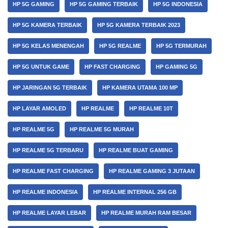
HP 5G GAMING
HP 5G GAMING TERBAIK
HP 5G INDONESIA
HP 5G KAMERA TERBAIK
HP 5G KAMERA TERBAIK 2023
HP 5G KELAS MENENGAH
HP 5G REALME
HP 5G TERMURAH
HP 5G UNTUK GAME
HP FAST CHARGING
HP GAMING 5G
HP JARINGAN 5G TERBAIK
HP KAMERA UTAMA 100 MP
HP LAYAR AMOLED
HP REALME
HP REALME 10T
HP REALME 5G
HP REALME 5G MURAH
HP REALME 5G TERBARU
HP REALME BUAT GAMING
HP REALME FAST CHARGING
HP REALME GAMING 3 JUTAAN
HP REALME INDONESIA
HP REALME INTERNAL 256 GB
HP REALME LAYAR LEBAR
HP REALME MURAH RAM BESAR