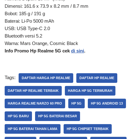
Dimensi: 161.6 x 73.9 x 8.2 mm / 8.7 mm
Bobot: 185 g / 191 g
Baterai: Li-Po 5000 mAh
USB: USB Type-C 2.0
Bluetooth versi 5.2
Warna: Mars Orange, Cosmic Black
Info Promo Hp Realme 5G cek
di sini
.
Tags:
DAFTAR HARGA HP REALME
DAFTAR HP REALME
DAFTAR HP REALME TERBAIK
HARGA HP 5G TERMURAH
HARGA REALME NARZO 60 PRO
HP 5G
HP 5G ANDROID 13
HP 5G BARU
HP 5G BATERAI BESAR
HP 5G BATERAI TAHAN LAMA
HP 5G CHIPSET TERBAIK