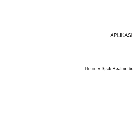
Skip
to
content
APLIKASI
Home
»
Spek Realme 5s –