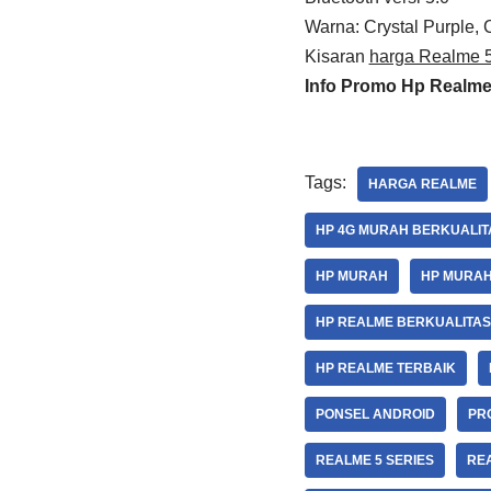
Warna: Crystal Purple, 
Kisaran
harga Realme 
Info Promo Hp Realm
Tags:
HARGA REALME
HP 4G MURAH BERKUALIT
HP MURAH
HP MURAH
HP REALME BERKUALITAS
HP REALME TERBAIK
PONSEL ANDROID
PR
REALME 5 SERIES
RE