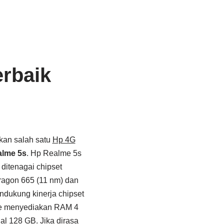
erbaik
kan salah satu
Hp 4G
lme 5s
. Hp Realme 5s
itenagai chipset
gon 665 (11 nm) dan
dukung kinerja chipset
me menyediakan RAM 4
l 128 GB. Jika dirasa