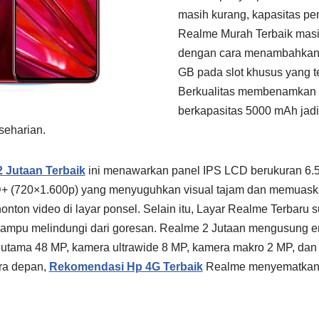
masih kurang, kapasitas p
Realme Murah Terbaik masi
dengan cara menambahkan
GB pada slot khusus yang 
Berkualitas membenamkan b
berkapasitas 5000 mAh jadi 
seharian.
 Jutaan Terbaik
ini menawarkan panel IPS LCD berukuran 6.5
D+ (720×1.600p) yang menyuguhkan visual tajam dan memuaskan
ton video di layar ponsel. Selain itu, Layar Realme Terbaru s
ampu melindungi dari goresan. Realme 2 Jutaan mengusung e
a utama 48 MP, kamera ultrawide 8 MP, kamera makro 2 MP, dan
ra depan,
Rekomendasi Hp 4G Terbaik
Realme menyematkan l