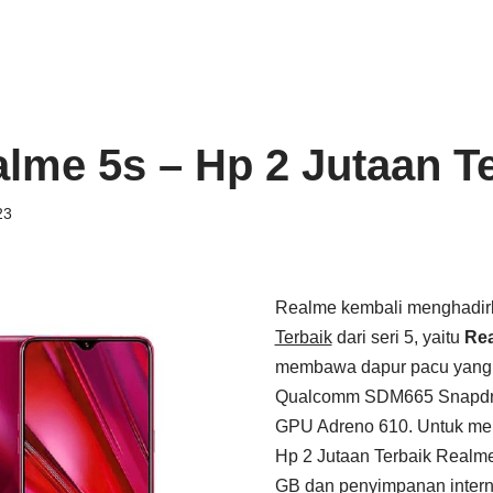
lme 5s – Hp 2 Jutaan T
23
Realme kembali menghadir
Terbaik
dari seri 5, yaitu
Rea
membawa dapur pacu yang d
Qualcomm SDM665 Snapdra
GPU Adreno 610. Untuk men
Hp 2 Jutaan Terbaik Real
GB dan penyimpanan interna