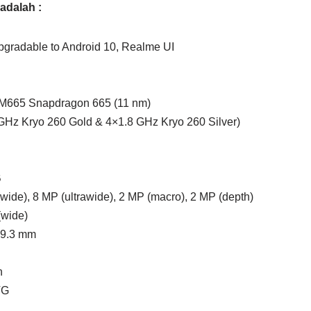
adalah :
upgradable to Android 10, Realme UI
h
M665 Snapdragon 665 (11 nm)
GHz Kryo 260 Gold & 4×1.8 GHz Kryo 260 Silver)
B
ide), 8 MP (ultrawide), 2 MP (macro), 2 MP (depth)
wide)
 9.3 mm
h
TG