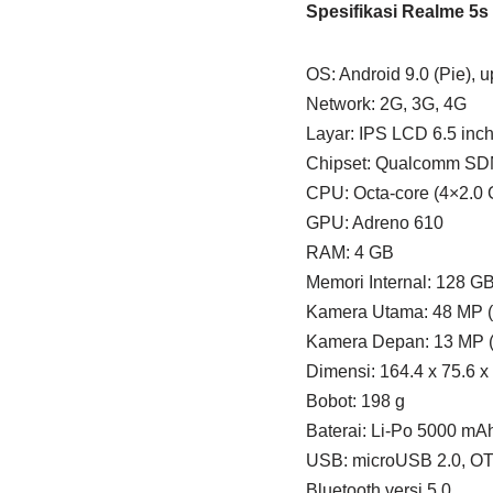
Spesifikasi Realme 5s 
OS: Android 9.0 (Pie), 
Network: 2G, 3G, 4G
Layar: IPS LCD 6.5 inc
Chipset: Qualcomm SD
CPU: Octa-core (4×2.0 
GPU: Adreno 610
RAM: 4 GB
Memori Internal: 128 G
Kamera Utama: 48 MP (w
Kamera Depan: 13 MP (
Dimensi: 164.4 x 75.6 x
Bobot: 198 g
Baterai: Li-Po 5000 mA
USB: microUSB 2.0, O
Bluetooth versi 5.0