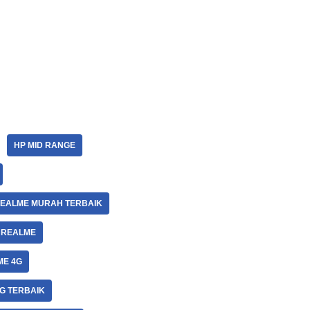
HP MID RANGE
REALME MURAH TERBAIK
 REALME
ME 4G
G TERBAIK