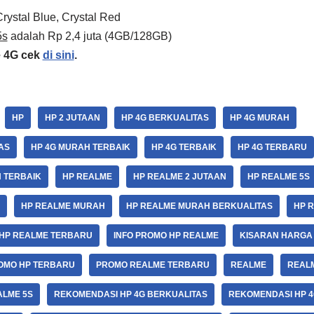
Crystal Blue, Crystal Red
5s
adalah Rp 2,4 juta (4GB/128GB)
e 4G cek
di sini
.
HP
HP 2 JUTAAN
HP 4G BERKUALITAS
HP 4G MURAH
AS
HP 4G MURAH TERBAIK
HP 4G TERBAIK
HP 4G TERBARU
 TERBAIK
HP REALME
HP REALME 2 JUTAAN
HP REALME 5S
HP REALME MURAH
HP REALME MURAH BERKUALITAS
HP 
HP REALME TERBARU
INFO PROMO HP REALME
KISARAN HARGA
OMO HP TERBARU
PROMO REALME TERBARU
REALME
REAL
ALME 5S
REKOMENDASI HP 4G BERKUALITAS
REKOMENDASI HP 4