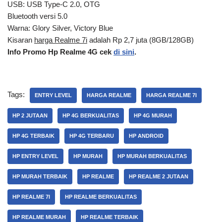
USB: USB Type-C 2.0, OTG
Bluetooth versi 5.0
Warna: Glory Silver, Victory Blue
Kisaran
harga Realme 7i
adalah Rp 2,7 juta (8GB/128GB)
Info Promo Hp Realme 4G cek
di sini
.
Tags:
ENTRY LEVEL
HARGA REALME
HARGA REALME 7I
HP 2 JUTAAN
HP 4G BERKUALITAS
HP 4G MURAH
HP 4G TERBAIK
HP 4G TERBARU
HP ANDROID
HP ENTRY LEVEL
HP MURAH
HP MURAH BERKUALITAS
HP MURAH TERBAIK
HP REALME
HP REALME 2 JUTAAN
HP REALME 7I
HP REALME BERKUALITAS
HP REALME MURAH
HP REALME TERBAIK