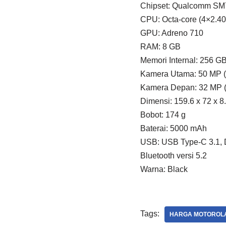
Chipset: Qualcomm SM
CPU: Octa-core (4×2.4
GPU: Adreno 710
RAM: 8 GB
Memori Internal: 256 G
Kamera Utama: 50 MP (w
Kamera Depan: 32 MP (
Dimensi: 159.6 x 72 x 
Bobot: 174 g
Baterai: 5000 mAh
USB: USB Type-C 3.1, D
Bluetooth versi 5.2
Warna: Black
Tags:
HARGA MOTOROLA