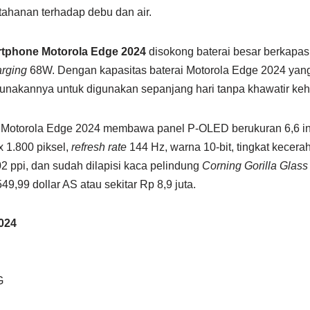
etahanan terhadap debu dan air.
tphone Motorola Edge 2024
disokong baterai besar berkapa
arging
68W. Dengan kapasitas baterai Motorola Edge 2024 yang 
nakannya untuk digunakan sepanjang hari tanpa khawatir keh
r, Motorola Edge 2024 membawa panel P-OLED berukuran 6,6 inc
x 1.800 piksel,
refresh rate
144 Hz, warna 10-bit, tingkat kece
402 ppi, dan sudah dilapisi kaca pelindung
Corning Gorilla Glass
49,99 dollar AS atau sekitar Rp 8,9 juta.
024
G