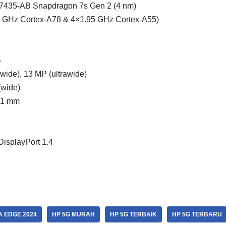
7435-AB Snapdragon 7s Gen 2 (4 nm)
0 GHz Cortex-A78 & 4×1.95 GHz Cortex-A55)
B
ide), 13 MP (ultrawide)
wide)
8.1 mm
isplayPort 1.4
 EDGE 2024
HP 5G MURAH
HP 5G TERBAIK
HP 5G TERBARU