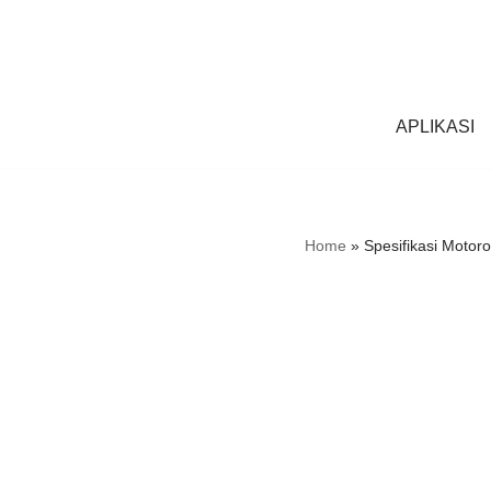
Skip
to
content
APLIKASI
Home
»
Spesifikasi Motor